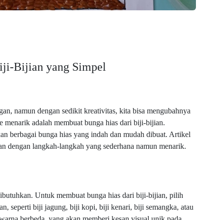
ji-Bijian yang Simpel
gan, namun dengan sedikit kreativitas, kita bisa mengubahnya
 menarik adalah membuat bunga hias dari biji-bijian.
an berbagai bunga hias yang indah dan mudah dibuat. Artikel
jian dengan langkah-langkah yang sederhana namun menarik.
butuhkan. Untuk membuat bunga hias dari biji-bijian, pilih
, seperti biji jagung, biji kopi, biji kenari, biji semangka, atau
an warna berbeda, yang akan memberi kesan visual unik pada