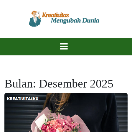
Skip
to
content
Temukan Inspirasi, Ciptakan Karya Hebat!
KreativitasKu
Bulan:
Desember 2025