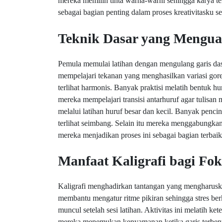
mereka memilih tinta warna-warni sehingga karya ter
sebagai bagian penting dalam proses kreativitasku s
Teknik Dasar yang Mengu
Pemula memulai latihan dengan mengulang garis dasar
mempelajari tekanan yang menghasilkan variasi go
terlihat harmonis. Banyak praktisi melatih bentuk hur
mereka mempelajari transisi antarhuruf agar tulis
melalui latihan huruf besar dan kecil. Banyak penci
terlihat seimbang. Selain itu mereka menggabungka
mereka menjadikan proses ini sebagai bagian terbaik
Manfaat Kaligrafi bagi F
Kaligrafi menghadirkan tantangan yang mengharuskan
membantu mengatur ritme pikiran sehingga stres b
muncul setelah sesi latihan. Aktivitas ini melatih k
mereka menemukan kenyamanan ketika garis terbent