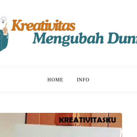
t!
u
HOME
INFO