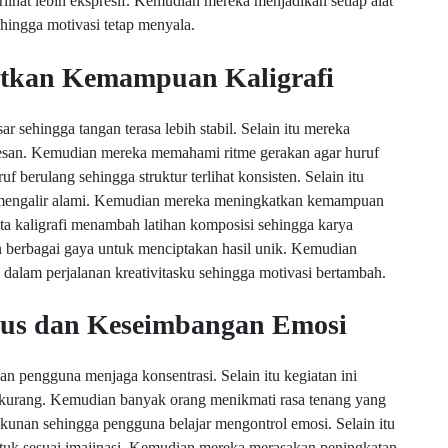
lihat lebih ekspresif. Kemudian mereka menjadikan setiap alat
ehingga motivasi tetap menyala.
atkan Kemampuan Kaligrafi
 sehingga tangan terasa lebih stabil. Selain itu mereka
resan. Kemudian mereka memahami ritme gerakan agar huruf
uf berulang sehingga struktur terlihat konsisten. Selain itu
an mengalir alami. Kemudian mereka meningkatkan kemampuan
nta kaligrafi menambah latihan komposisi sehingga karya
n berbagai gaya untuk menciptakan hasil unik. Kemudian
 dalam perjalanan kreativitasku sehingga motivasi bertambah.
okus dan Keseimbangan Emosi
 pengguna menjaga konsentrasi. Selain itu kegiatan ini
erkurang. Kemudian banyak orang menikmati rasa tenang yang
etekunan sehingga pengguna belajar mengontrol emosi. Selain itu
uk sesuai imajinasi. Kemudian mereka merasakan peningkatan