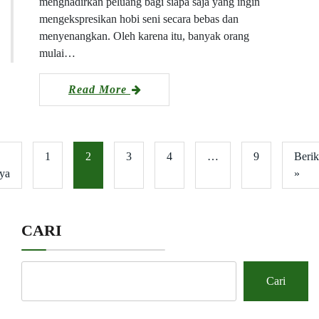
menghadirkan peluang bagi siapa saja yang ingin
mengekspresikan hobi seni secara bebas dan
menyenangkan. Oleh karena itu, banyak orang
mulai…
Read More
1
2
3
4
…
9
Berik
ya
»
CARI
Cari