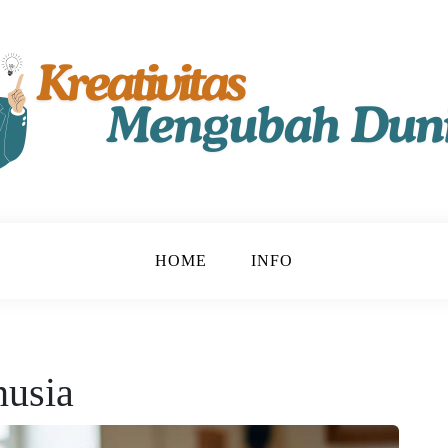
t!
u
HOME
INFO
nusia