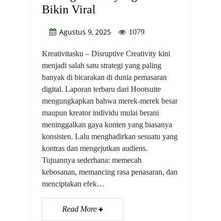
Bikin Viral
Agustus 9, 2025
1079
Kreativitasku – Disruptive Creativity kini
menjadi salah satu strategi yang paling
banyak di bicarakan di dunia pemasaran
digital. Laporan terbaru dari Hootsuite
mengungkapkan bahwa merek-merek besar
maupun kreator individu mulai berani
meninggalkan gaya konten yang biasanya
konsisten. Lalu menghadirkan sesuatu yang
kontras dan mengejutkan audiens.
Tujuannya sederhana: memecah
kebosanan, memancing rasa penasaran, dan
menciptakan efek…
Read More