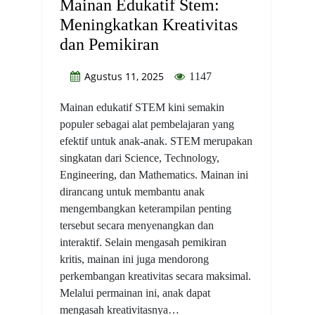
Mainan Edukatif Stem:
Meningkatkan Kreativitas
dan Pemikiran
Agustus 11, 2025
1147
Mainan edukatif STEM kini semakin
populer sebagai alat pembelajaran yang
efektif untuk anak-anak. STEM merupakan
singkatan dari Science, Technology,
Engineering, dan Mathematics. Mainan ini
dirancang untuk membantu anak
mengembangkan keterampilan penting
tersebut secara menyenangkan dan
interaktif. Selain mengasah pemikiran
kritis, mainan ini juga mendorong
perkembangan kreativitas secara maksimal.
Melalui permainan ini, anak dapat
mengasah kreativitasnya…