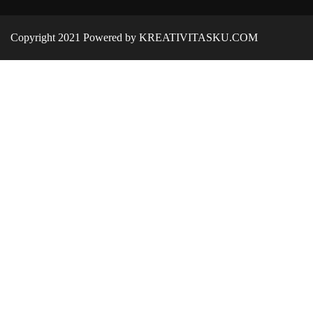
Copyright 2021 Powered by KREATIVITASKU.COM