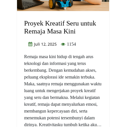
Proyek Kreatif Seru untuk
Remaja Masa Kini
Juli 12, 2025
1154
Remaja masa kini hidup di tengah arus
teknologi dan informasi yang terus
berkembang. Dengan kemudahan akses,
peluang eksplorasi ide semakin terbuka.
Maka, saatnya remaja menggunakan waktu
luang untuk mengerjakan proyek kreatif
yang seru dan bermakna. Melalui kegiatan
kreatif, remaja dapat menyalurkan emosi,
membangun kepercayaan diri, serta
menemukan potensi tersembunyi dalam
dirinya. Kreativitasku tumbuh ketika aku…