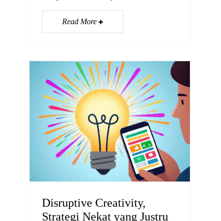
Read More
Disruptive Creativity,
Strategi Nekat yang Justru