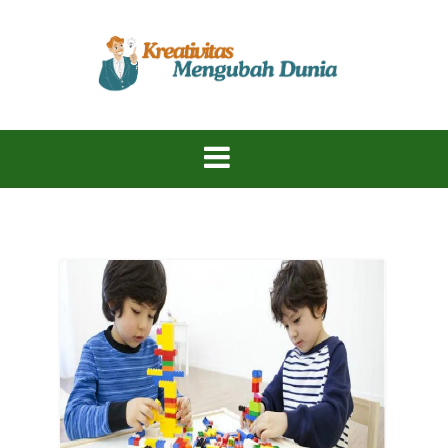
Skip
to
content
Temukan Inspirasi, Ciptakan Karya Hebat!
KreativitasKu