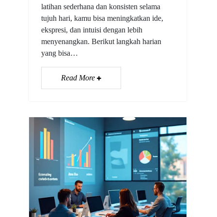
latihan sederhana dan konsisten selama
tujuh hari, kamu bisa meningkatkan ide,
ekspresi, dan intuisi dengan lebih
menyenangkan. Berikut langkah harian
yang bisa…
Read More