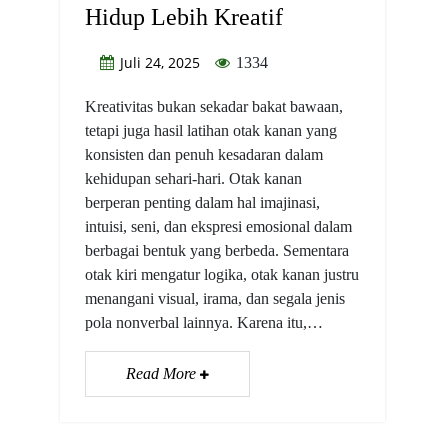
Hidup Lebih Kreatif
Juli 24, 2025
1334
Kreativitas bukan sekadar bakat bawaan,
tetapi juga hasil latihan otak kanan yang
konsisten dan penuh kesadaran dalam
kehidupan sehari-hari. Otak kanan
berperan penting dalam hal imajinasi,
intuisi, seni, dan ekspresi emosional dalam
berbagai bentuk yang berbeda. Sementara
otak kiri mengatur logika, otak kanan justru
menangani visual, irama, dan segala jenis
pola nonverbal lainnya. Karena itu,…
Read More