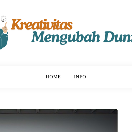
t!
u
HOME
INFO