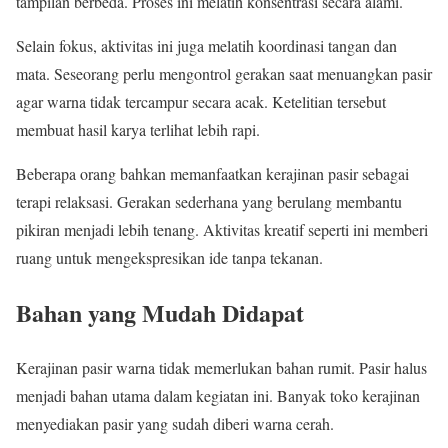
tampilan berbeda. Proses ini melatih konsentrasi secara alami.
Selain fokus, aktivitas ini juga melatih koordinasi tangan dan
mata. Seseorang perlu mengontrol gerakan saat menuangkan pasir
agar warna tidak tercampur secara acak. Ketelitian tersebut
membuat hasil karya terlihat lebih rapi.
Beberapa orang bahkan memanfaatkan kerajinan pasir sebagai
terapi relaksasi. Gerakan sederhana yang berulang membantu
pikiran menjadi lebih tenang. Aktivitas kreatif seperti ini memberi
ruang untuk mengekspresikan ide tanpa tekanan.
Bahan yang Mudah Didapat
Kerajinan pasir warna tidak memerlukan bahan rumit. Pasir halus
menjadi bahan utama dalam kegiatan ini. Banyak toko kerajinan
menyediakan pasir yang sudah diberi warna cerah.