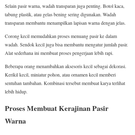
Selain pasir warna, wadah transparan juga penting. Botol kaca,
tabung plastik, atau gelas bening sering digunakan. Wadah
transparan membantu menampilkan lapisan warna dengan jelas.
Corong kecil memudahkan proses menuang pasir ke dalam
wadah. Sendok kecil juga bisa membantu mengatur jumlah pasir.
Alat sederhana ini membuat proses pengerjaan lebih rapi.
Beberapa orang menambahkan aksesoris kecil sebagai dekorasi.
Kerikil kecil, miniatur pohon, atau ornamen kecil memberi
sentuhan tambahan. Kombinasi tersebut membuat karya terlihat
lebih hidup.
Proses Membuat Kerajinan Pasir
Warna