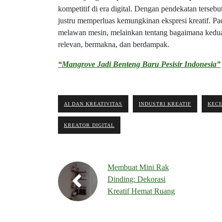
kompetitif di era digital. Dengan pendekatan terseb
justru memperluas kemungkinan ekspresi kreatif. Pa
melawan mesin, melainkan tentang bagaimana kedua
relevan, bermakna, dan berdampak.
“Mangrove Jadi Benteng Baru Pesisir Indonesia”
AI DAN KREATIVITAS
INDUSTRI KREATIF
KEC
KREATOR DIGITAL
Membuat Mini Rak
Dinding: Dekorasi
Kreatif Hemat Ruang