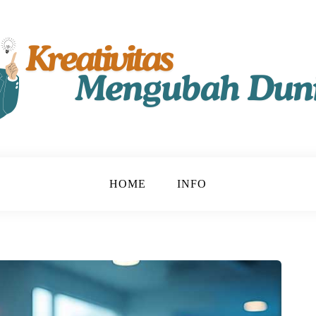
t!
u
HOME
INFO