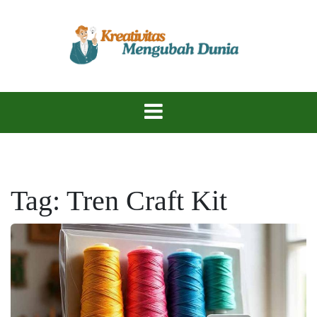
Skip
to
content
Temukan Inspirasi, Ciptakan Karya Hebat!
KreativitasKu
Tag:
Tren Craft Kit