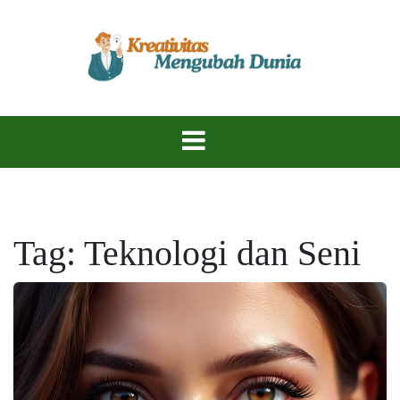
Skip
to
content
Temukan Inspirasi, Ciptakan Karya Hebat!
KreativitasKu
Tag:
Teknologi dan Seni