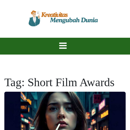
Skip
to
content
Temukan Inspirasi, Ciptakan Karya Hebat!
KreativitasKu
Tag:
Short Film Awards