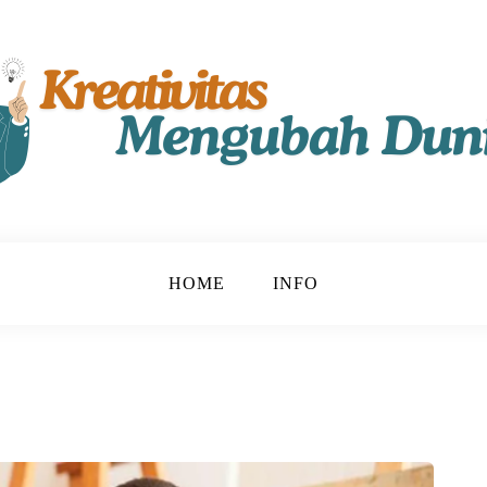
t!
u
HOME
INFO