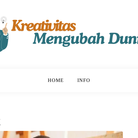
t!
u
HOME
INFO
k