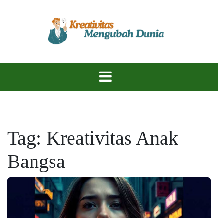
Skip
to
content
Temukan Inspirasi, Ciptakan Karya Hebat!
KreativitasKu
Tag:
Kreativitas Anak
Bangsa