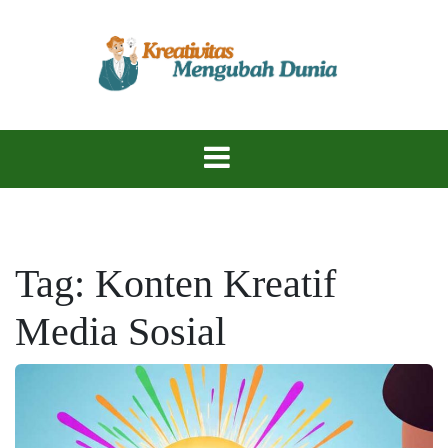
Skip
to
content
Temukan Inspirasi, Ciptakan Karya Hebat!
KreativitasKu
Tag:
Konten Kreatif
Media Sosial