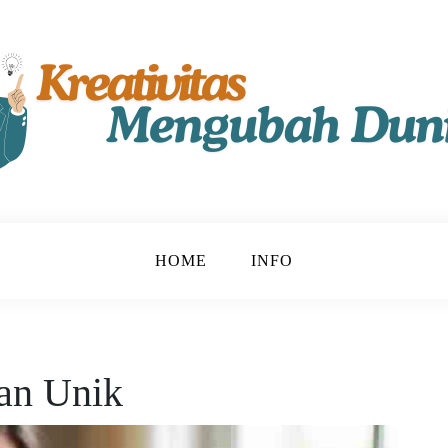
t!
u
HOME
INFO
an Unik