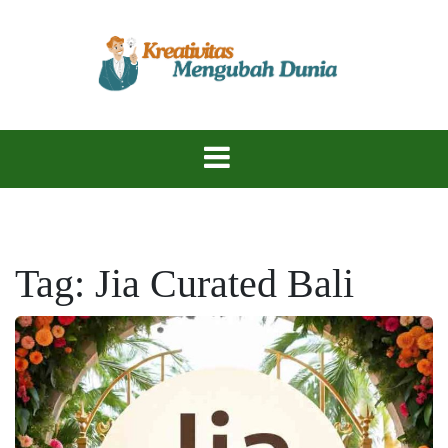
Skip
to
content
Temukan Inspirasi, Ciptakan Karya Hebat!
KreativitasKu
Tag:
Jia Curated Bali