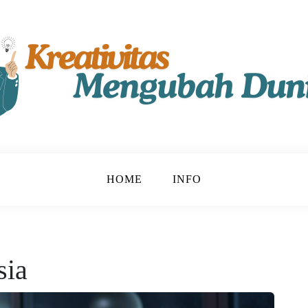
t!
u
HOME
INFO
sia