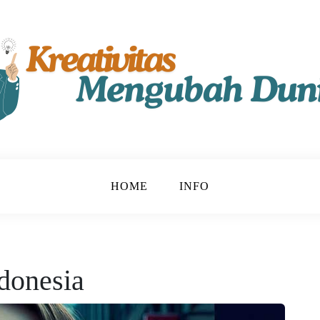
t!
u
HOME
INFO
donesia