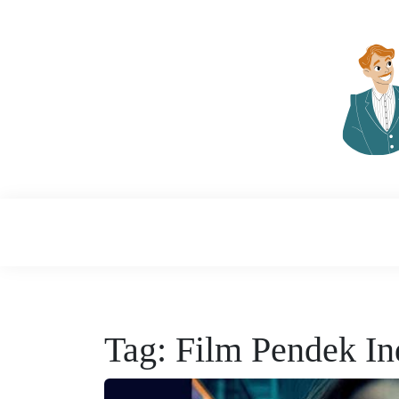
Skip
to
content
Temukan Inspirasi, Ciptakan Karya Heba
KreativitasK
Tag:
Film Pendek In