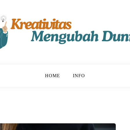
t!
u
HOME
INFO