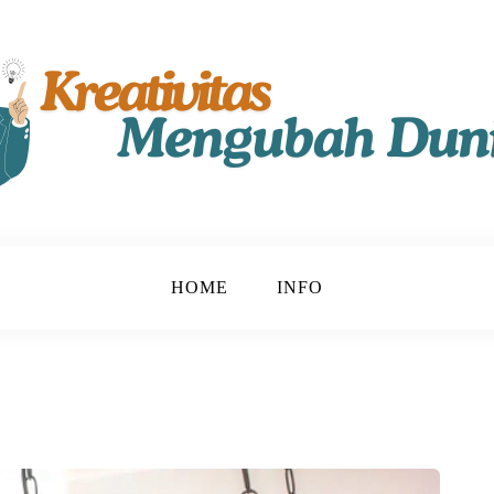
t!
u
HOME
INFO