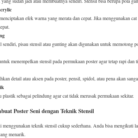
 yang sudah jadi atau membuatnya sendiri. Stensil bisa berupa pola ga
crylic
menciptakan efek warna yang merata dan cepat. Jika menggunakan cat a
epat.
ing
 sendiri, pisau stensil atau gunting akan digunakan untuk memotong po
ntuk menempelkan stensil pada permukaan poster agar tetap rapi dan t
an detail atau aksen pada poster, pensil, spidol, atau pena akan sanga
ik
 plastik sebagai pelindung agar cat tidak merusak permukaan sekitar.
at Poster Seni dengan Teknik Stensil
i menggunakan teknik stensil cukup sederhana. Anda bisa mengikuti l
yang menarik.