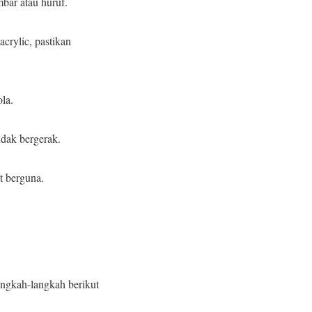
mbar atau huruf.
crylic, pastikan
la.
idak bergerak.
t berguna.
angkah-langkah berikut