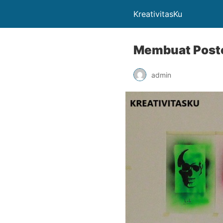
KreativitasKu
Membuat Poste
admin