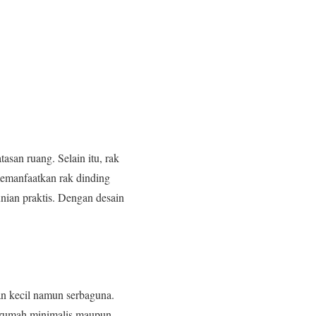
asan ruang. Selain itu, rak
memanfaatkan rak dinding
nian praktis. Dengan desain
an kecil namun serbaguna.
uk rumah minimalis maupun