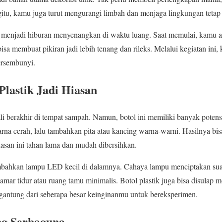
tu, kamu juga turut mengurangi limbah dan menjaga lingkungan tetap 
pat menjadi hiburan menyenangkan di waktu luang. Saat memulai, kamu 
bisa membuat pikiran jadi lebih tenang dan rileks. Melalui kegiatan in
tersembunyi.
lastik Jadi Hiasan
kali berakhir di tempat sampah. Namun, botol ini memiliki banyak poten
warna cerah, lalu tambahkan pita atau kancing warna-warni. Hasilnya bi
hiasan ini tahan lama dan mudah dibersihkan.
tambahkan lampu LED kecil di dalamnya. Cahaya lampu menciptakan sua
mar tidur atau ruang tamu minimalis. Botol plastik juga bisa disulap me
gantung dari seberapa besar keinginanmu untuk bereksperimen.
ng Serbaguna