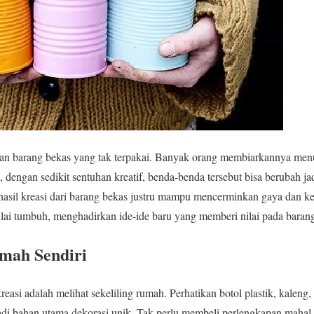
pan barang bekas yang tak terpakai. Banyak orang membiarkannya me
, dengan sedikit sentuhan kreatif, benda-benda tersebut bisa berubah j
hasil kreasi dari barang bekas justru mampu mencerminkan gaya dan ke
lai tumbuh, menghadirkan ide-ide baru yang memberi nilai pada barang
mah Sendiri
asi adalah melihat sekeliling rumah. Perhatikan botol plastik, kaleng,
jadi bahan utama dekorasi unik. Tak perlu membeli perlengkapan mahal