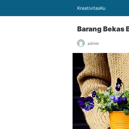
KreativitasKu
Barang Bekas 
admin