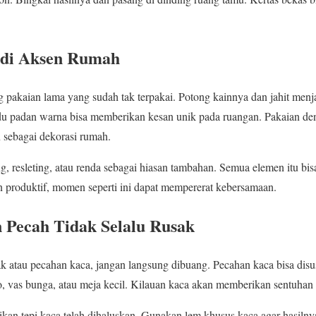
adi Aksen Rumah
akaian lama yang sudah tak terpakai. Potong kainnya dan jahit menjad
adu padan warna bisa memberikan kesan unik pada ruangan. Pakaian de
n sebagai dekorasi rumah.
, resleting, atau renda sebagai hiasan tambahan. Semua elemen itu b
in produktif, momen seperti ini dapat mempererat kebersamaan.
 Pecah Tidak Selalu Rusak
k atau pecahan kaca, jangan langsung dibuang. Pecahan kaca bisa disu
, vas bunga, atau meja kecil. Kilauan kaca akan memberikan sentuhan e
ikan tepi kaca telah dihaluskan. Gunakan lem khusus kaca agar hasilny