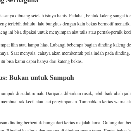
asanya dibuang setelah isinya habis. Padahal, bentuk kaleng sangat ide
ng terlebih dahulu, lalu bungkus dengan kain bekas bermotif menarik. 
aleng ini bisa dipakai untuk menyimpan alat tulis atau pernak-pernik keci
empat lilin atau lampu hias. Lubangi beberapa bagian dinding kaleng de
amnya. Saat menyala, cahaya akan membentuk pola indah pada dinding.
itu bisa kamu capai hanya dari kaleng bekas.
us: Bukan untuk Sampah
numpuk di sudut rumah. Daripada dibiarkan rusak, lebih baik ubah jadi
 membuat rak kecil atau laci penyimpanan. Tambahkan kertas warna at
san dinding berbentuk bunga dari kertas majalah lama. Gulung dan be
ton. Bingkai hasilnya dan pasang di dinding ruang tamu. Kertas bekas 