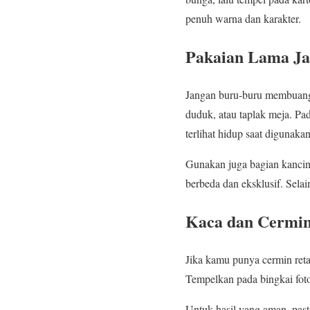
penuh warna dan karakter.
Pakaian Lama J
Jangan buru-buru membuang p
duduk, atau taplak meja. P
terlihat hidup saat digunaka
Gunakan juga bagian kancing
berbeda dan eksklusif. Sela
Kaca dan Cermin
Jika kamu punya cermin reta
Tempelkan pada bingkai foto
Untuk hasil yang aman, past