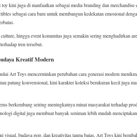
rt toy kini juga di manfaatkan sebagai media branding dan merchandise
lectibles sebagai cara baru untuk membangun kedekatan emosional den
rbatas.
op culture, hingga event komunitas juga semakin sering menghadirkan ar
erhadap tren tersebut.
Budaya Kreatif Modern
enilai Art Toys mencerminkan perubahan cara generasi modern menikmat
atau patung konvensional, kini karakter koleksi berukuran kecil juga mam
 terus berkembang seiring meningkatnya minat masyarakat terhadap prod
knologi digital juga membuat banyak seniman lebih mudah menciptakan
 visual, budaya pop, dan kreativitas tanpa batas, Art Toys kini berub