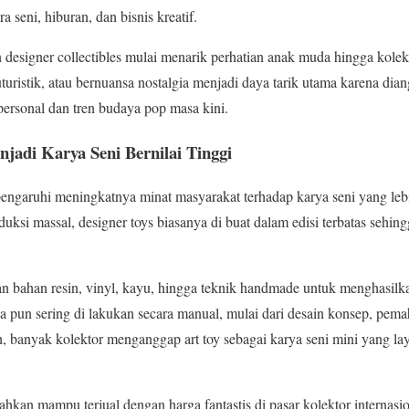
 seni, hiburan, dan bisnis kreatif.
 designer collectibles mulai menarik perhatian anak muda hingga kolekt
uturistik, atau bernuansa nostalgia menjadi daya tarik utama karena d
personal dan tren budaya pop masa kini.
jadi Karya Seni Bernilai Tinggi
ngaruhi meningkatnya minat masyarakat terhadap karya seni yang lebi
si massal, designer toys biasanya di buat dalam edisi terbatas sehingg
 bahan resin, vinyl, kayu, hingga teknik handmade untuk menghasilka
ya pun sering di lakukan secara manual, mulai dari desain konsep, pem
ah, banyak kolektor menganggap art toy sebagai karya seni mini yang la
hkan mampu terjual dengan harga fantastis di pasar kolektor internasio