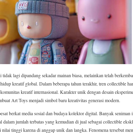
ni tidak lagi dipandang sekadar mainan biasa, melainkan telah berkemb
idup kreatif global. Dalam beberapa tahun terakhir, tren collectible h
 komunitas kreatif internasional. Karakter unik dengan desain eksperi
mbuat Art Toys menjadi simbol baru kreativitas generasi modern.
 pesat berkat media sosial dan budaya kolektor digital. Banyak seniman
l dalam jumlah terbatas yang kemudian di jual sebagai collectible ekskl
 nilai tinggi karena di anggap unik dan langka. Fenomena tersebut memb