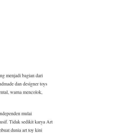
ang menjadi bagian dari
andmade dan designer toys
mental, warna mencolok,
 independen mulai
usif. Tidak sedikit karya Art
uat dunia art toy kini